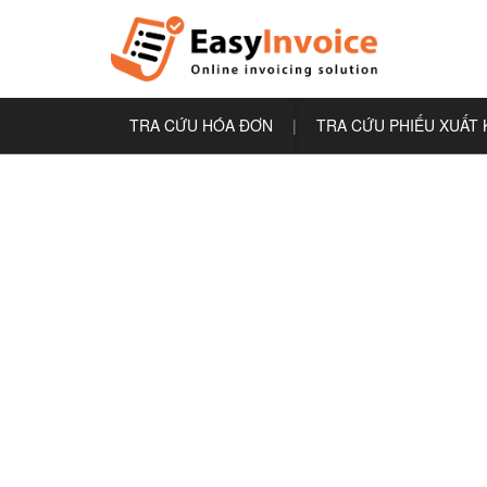
TRA CỨU HÓA ĐƠN
|
TRA CỨU PHIẾU XUẤT